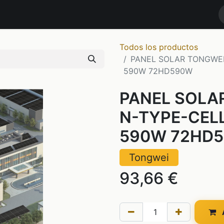
RODUCTOS
MARCAS
NOTICIAS
Contáctenos
TIENDA
Todos los productos
PANEL SOLAR TONGWEI
590W 72HD590W
PANEL SOLA
N-TYPE-CELL
590W 72HD
Tongwei
93,66
€
A