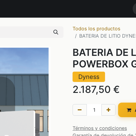
RODUCTOS
MARCAS
NOTICIAS
Contáctenos
TIENDA
Todos los productos
BATERIA DE LITIO DYN
BATERIA DE 
POWERBOX G
Dyness
2.187,50
€
A
Términos y condiciones
Garantía de devolución de 