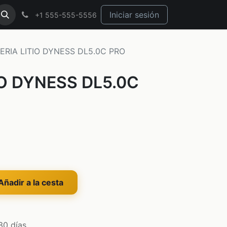
Iniciar sesión
+1 555-555-5556
ERIA LITIO DYNESS DL5.0C PRO
IO DYNESS DL5.0C
ñadir a la cesta
30 días