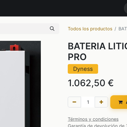
RODUCTOS
MARCAS
NOTICIAS
Contáctenos
TIENDA
Todos los productos
BAT
BATERIA LIT
PRO
Dyness
1.062,50
€
A
Términos y condiciones
Garantía de devolución de 