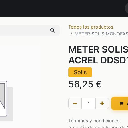
RODUCTOS
MARCAS
NOTICIAS
Contáctenos
TIENDA
Todos los productos
METER SOLIS MONOFAS
METER SOLI
ACREL DDSD1
Solis
56,25
€
A
Términos y condiciones
Garantía de devolución de 