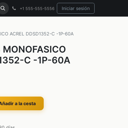
Iniciar sesión
+1 555-555-5556
ICO ACREL DDSD1352-C -1P-60A
S MONOFASICO
352-C -1P-60A
ñadir a la cesta
30 días