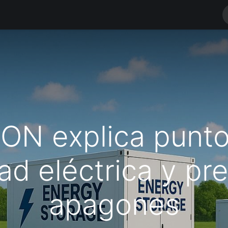
RODUCTOS
MARCAS
NOTICIAS
Contáctenos
TIENDA
N explica punto
dad eléctrica y p
apagones