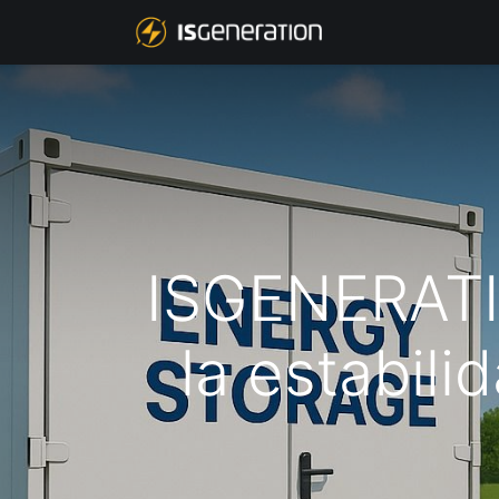
NOSOTROS
P
ISGENERATIO
la estabili